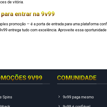
es de vitória.
para entrar na 9v99
es promoção — é a porta de entrada para uma plataforma confiáv
a 9v99 entrega tudo com excelência. Aproveite essa oportunidad
OMOÇÕES 9V99
COMUNIDADE
e Spins
9v99 paga mesmo
shback
9v99 é confiável