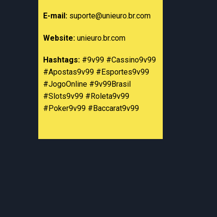
E-mail:
suporte@unieuro.br.com
Website:
unieuro.br.com
Hashtags:
#9v99 #Cassino9v99
#Apostas9v99 #Esportes9v99
#JogoOnline #9v99Brasil
#Slots9v99 #Roleta9v99
#Poker9v99 #Baccarat9v99