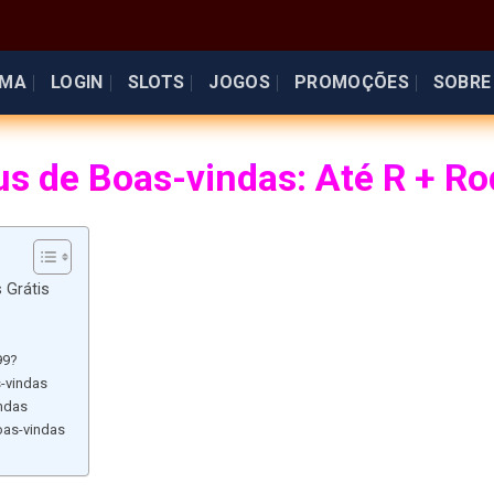
RMA
LOGIN
SLOTS
JOGOS
PROMOÇÕES
SOBRE
s de Boas-vindas: Até R + Ro
 Grátis
99?
-vindas
indas
oas-vindas