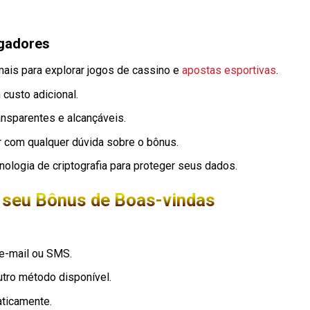
ogadores
is para explorar jogos de cassino e
apostas esportivas
.
custo adicional.
ansparentes e alcançáveis.
r com qualquer dúvida sobre o bônus.
nologia de criptografia para proteger seus dados.
 seu Bônus de Boas-vindas
 e-mail ou SMS.
tro método disponível.
ticamente.