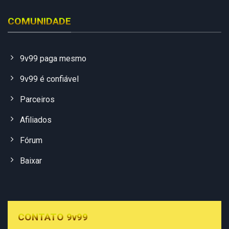
COMUNIDADE
9v99 paga mesmo
9v99 é confiável
Parceiros
Afiliados
Fórum
Baixar
CONTATO 9v99