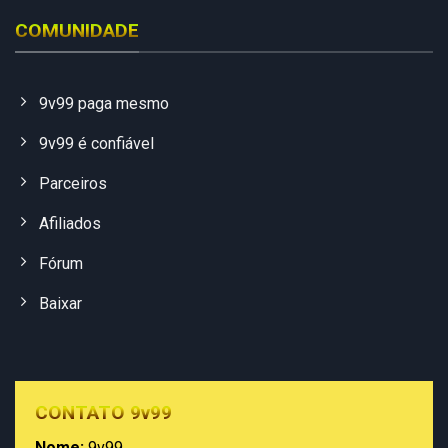
COMUNIDADE
9v99 paga mesmo
9v99 é confiável
Parceiros
Afiliados
Fórum
Baixar
CONTATO 9v99
Nome:
9v99