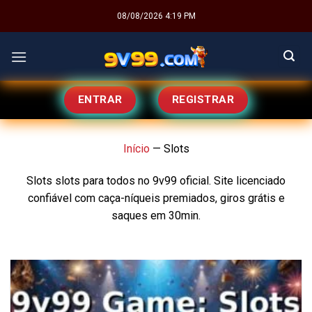
Skip
08/08/2026 4:19 PM
to
content
ENTRAR
REGISTRAR
Início
—
Slots
Slots slots para todos no 9v99 oficial. Site licenciado
confiável com caça-níqueis premiados, giros grátis e
saques em 30min.