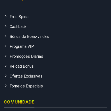
Free Spins
Cashback
Bônus de Boas-vindas
Programa VIP
Promoções Diárias
Reload Bonus
Ofertas Exclusivas
Torneios Especiais
COMUNIDADE