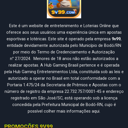
Este é um website de entretenimento e Loterias Online que
oferece aos seus usuários uma experiência única em apostas
esportivas e lotéricas. Este site é operado pela empresa
9v99
,
entidade devidamente autorizada pelo Município de Bodó/RN
por meio do Termo de Credenciamento e Autorização
n° 27/2024. Menores de 18 anos não estão autorizados a
realizar apostas. A Hub Gaming Brasil pertence e é operada
pela Hub Gaming Entretenimentos Ltda, constituída sob as leis e
autorizado a operar no Brasil em total conformidade com a
Portaria 1.475/24 da Secretaria de Prêmios e Apostas com o
número de registro da empresa 22.732.757/0001-45 e endereço
registrado em São José/SC, está operando sob a licença
concedida pela Prefeitura Municipal de Bodó-RN, cujo é
possível colher mais informações aqui.
PROMOÇÕES 9V99