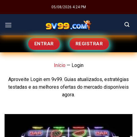
Skip
05/08/2026 4:24 PM
to
content
ENTRAR
REGISTRAR
Início
—
Login
Aproveite Login em 9v99. Guias atualizados, estratégias
testadas e as melhores ofertas do mercado disponíveis
agora.