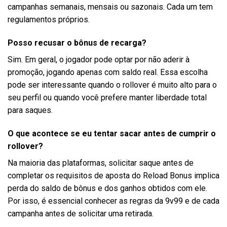
campanhas semanais, mensais ou sazonais. Cada um tem
regulamentos próprios.
Posso recusar o bônus de recarga?
Sim. Em geral, o jogador pode optar por não aderir à
promoção, jogando apenas com saldo real. Essa escolha
pode ser interessante quando o rollover é muito alto para o
seu perfil ou quando você prefere manter liberdade total
para saques.
O que acontece se eu tentar sacar antes de cumprir o
rollover?
Na maioria das plataformas, solicitar saque antes de
completar os requisitos de aposta do Reload Bonus implica
perda do saldo de bônus e dos ganhos obtidos com ele.
Por isso, é essencial conhecer as regras da 9v99 e de cada
campanha antes de solicitar uma retirada.