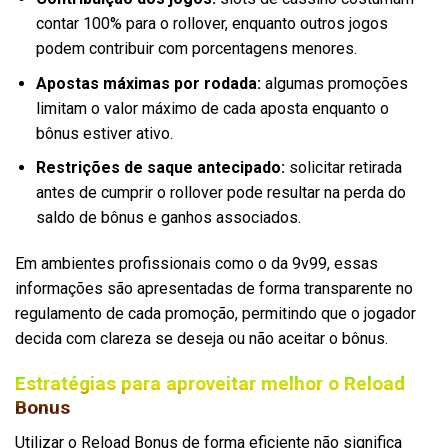
contar 100% para o rollover, enquanto outros jogos
podem contribuir com porcentagens menores.
Apostas máximas por rodada:
algumas promoções
limitam o valor máximo de cada aposta enquanto o
bônus estiver ativo.
Restrições de saque antecipado:
solicitar retirada
antes de cumprir o rollover pode resultar na perda do
saldo de bônus e ganhos associados.
Em ambientes profissionais como o da 9v99, essas
informações são apresentadas de forma transparente no
regulamento de cada promoção, permitindo que o jogador
decida com clareza se deseja ou não aceitar o bônus.
Estratégias para aproveitar melhor o Reload
Bonus
Utilizar o Reload Bonus de forma eficiente não significa