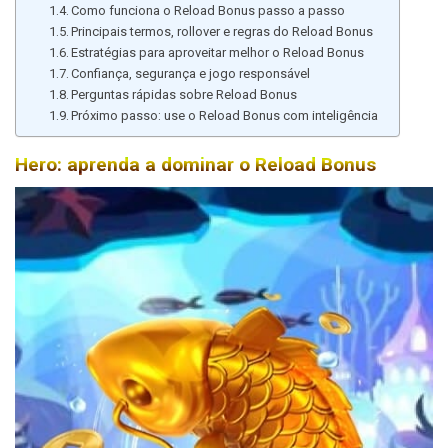
Como funciona o Reload Bonus passo a passo
Principais termos, rollover e regras do Reload Bonus
Estratégias para aproveitar melhor o Reload Bonus
Confiança, segurança e jogo responsável
Perguntas rápidas sobre Reload Bonus
Próximo passo: use o Reload Bonus com inteligência
Hero: aprenda a dominar o Reload Bonus