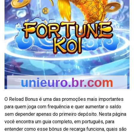
O Reload Bonus é uma das promoções mais importantes
para quem joga com frequência e quer aumentar o saldo
sem depender apenas do primeiro depósito. Nesta página
você encontra um guia completo, em português, para
entender como esse bônus de recarga funciona, quais são