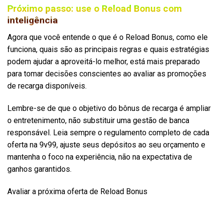
Próximo passo: use o Reload Bonus com
inteligência
Agora que você entende o que é o Reload Bonus, como ele
funciona, quais são as principais regras e quais estratégias
podem ajudar a aproveitá-lo melhor, está mais preparado
para tomar decisões conscientes ao avaliar as promoções
de recarga disponíveis.
Lembre-se de que o objetivo do bônus de recarga é ampliar
o entretenimento, não substituir uma gestão de banca
responsável. Leia sempre o regulamento completo de cada
oferta na 9v99, ajuste seus depósitos ao seu orçamento e
mantenha o foco na experiência, não na expectativa de
ganhos garantidos.
Avaliar a próxima oferta de Reload Bonus