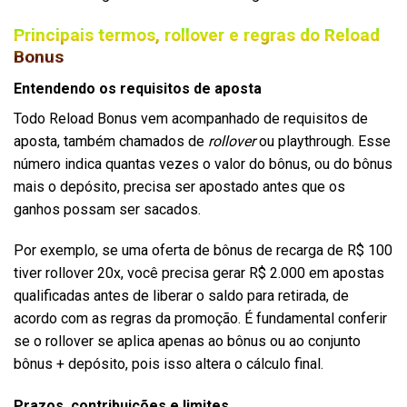
Principais termos, rollover e regras do Reload
Bonus
Entendendo os requisitos de aposta
Todo Reload Bonus vem acompanhado de requisitos de
aposta, também chamados de
rollover
ou playthrough. Esse
número indica quantas vezes o valor do bônus, ou do bônus
mais o depósito, precisa ser apostado antes que os
ganhos possam ser sacados.
Por exemplo, se uma oferta de bônus de recarga de R$ 100
tiver rollover 20x, você precisa gerar R$ 2.000 em apostas
qualificadas antes de liberar o saldo para retirada, de
acordo com as regras da promoção. É fundamental conferir
se o rollover se aplica apenas ao bônus ou ao conjunto
bônus + depósito, pois isso altera o cálculo final.
Prazos, contribuições e limites