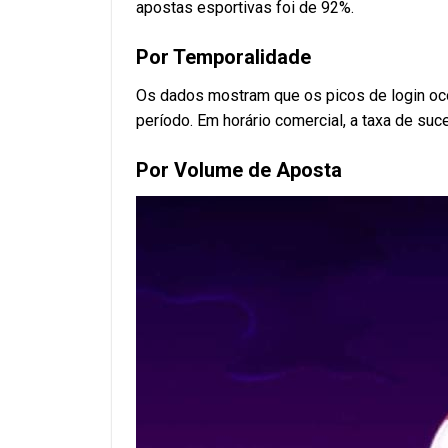
apostas esportivas foi de 92%.
Por Temporalidade
Os dados mostram que os picos de login oc
período. Em horário comercial, a taxa de su
Por Volume de Aposta