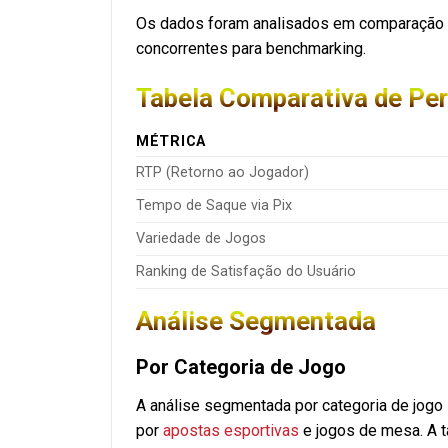
Os dados foram analisados em comparação c
concorrentes para benchmarking.
Tabela Comparativa de Pe
MÉTRICA
RTP (Retorno ao Jogador)
Tempo de Saque via Pix
Variedade de Jogos
Ranking de Satisfação do Usuário
Análise Segmentada
Por Categoria de Jogo
A análise segmentada por categoria de jogo
por
apostas esportivas
e jogos de mesa. A t