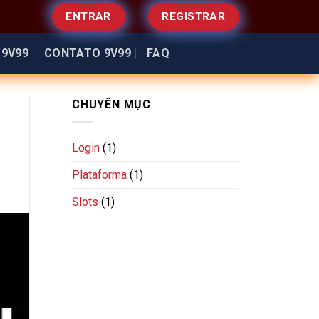
ENTRAR
REGISTRAR
 9V99
CONTATO 9V99
FAQ
CHUYÊN MỤC
Login
(1)
Plataforma
(1)
Slots
(1)