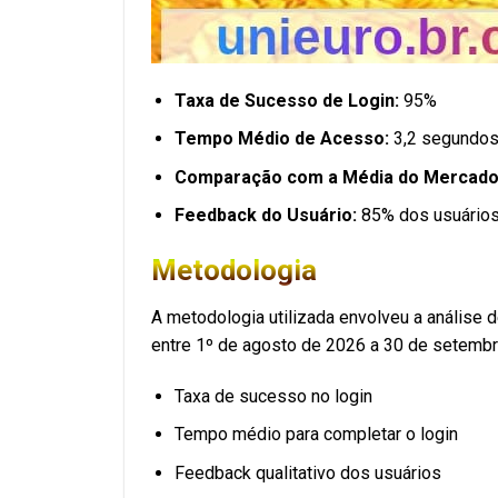
Taxa de Sucesso de Login:
95%
Tempo Médio de Acesso:
3,2 segundo
Comparação com a Média do Mercado
Feedback do Usuário:
85% dos usuários 
Metodologia
A metodologia utilizada envolveu a análise 
entre 1º de agosto de 2026 a 30 de setembro
Taxa de sucesso no login
Tempo médio para completar o login
Feedback qualitativo dos usuários