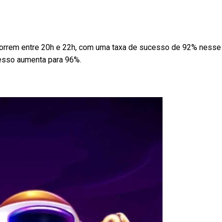
orrem entre 20h e 22h, com uma taxa de sucesso de 92% nesse
cesso aumenta para 96%.