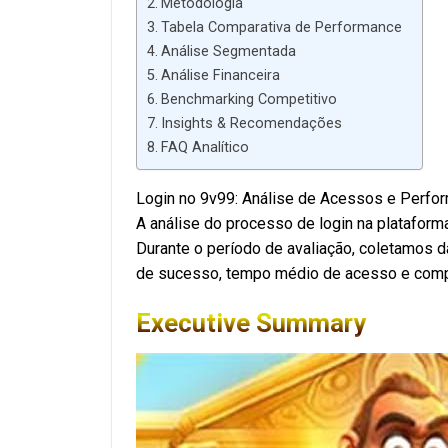
Metodologia
Tabela Comparativa de Performance
Análise Segmentada
Análise Financeira
Benchmarking Competitivo
Insights & Recomendações
FAQ Analítico
Login no 9v99: Análise de Acessos e Perfo
A análise do processo de login na platafor
Durante o período de avaliação, coletamos 
de sucesso, tempo médio de acesso e com
Executive Summary