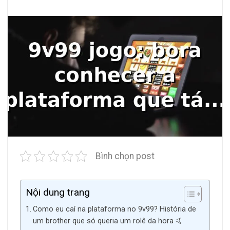
Bình chọn post
Nội dung trang
Como eu caí na plataforma no 9v99? História de
um brother que só queria um rolê da hora 🤙