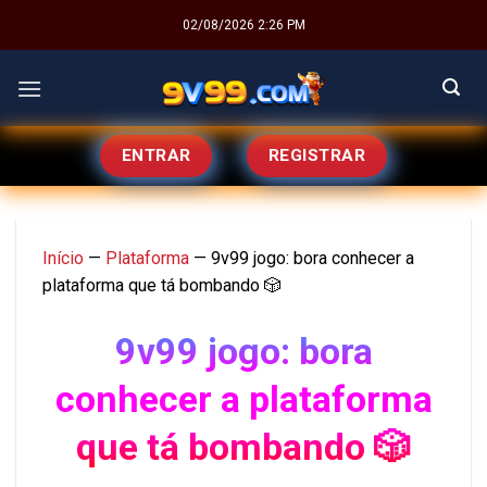
Skip
02/08/2026 2:26 PM
to
content
ENTRAR
REGISTRAR
Início
—
Plataforma
—
9v99 jogo: bora conhecer a
plataforma que tá bombando 🎲
9v99 jogo: bora
conhecer a plataforma
que tá bombando 🎲