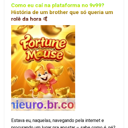
Como eu caí na plataforma no 9v99?
História de um brother que só queria um
rolê da hora 🤙
Estava eu, naquelas, navegando pela internet e
procurando um lugar pra apostar – sabe como é, né?