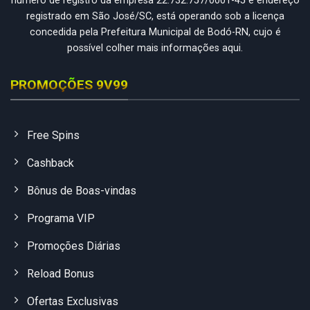
número de registro da empresa 22.732.757/0001-45 e endereço
registrado em São José/SC, está operando sob a licença
concedida pela Prefeitura Municipal de Bodó-RN, cujo é
possível colher mais informações aqui.
PROMOÇÕES 9V99
Free Spins
Cashback
Bônus de Boas-vindas
Programa VIP
Promoções Diárias
Reload Bonus
Ofertas Exclusivas