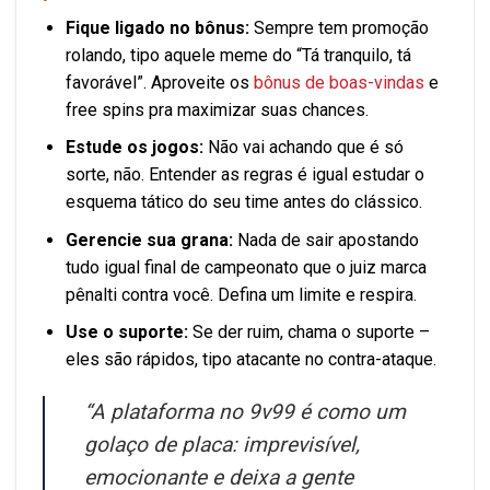
Fique ligado no bônus:
Sempre tem promoção
rolando, tipo aquele meme do “Tá tranquilo, tá
favorável”. Aproveite os
bônus de boas-vindas
e
free spins pra maximizar suas chances.
Estude os jogos:
Não vai achando que é só
sorte, não. Entender as regras é igual estudar o
esquema tático do seu time antes do clássico.
Gerencie sua grana:
Nada de sair apostando
tudo igual final de campeonato que o juiz marca
pênalti contra você. Defina um limite e respira.
Use o suporte:
Se der ruim, chama o suporte –
eles são rápidos, tipo atacante no contra-ataque.
“A plataforma no 9v99 é como um
golaço de placa: imprevisível,
emocionante e deixa a gente